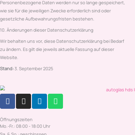
Personenbezogene Daten werden nur so lange gespeichert,
wie sie für die jeweiligen Zwecke erforderlich sind oder
gesetzliche Aufbewahrungsfristen bestehen.
10. Änderungen dieser Datenschutzerklärung
Wir behalten uns vor, diese Datenschutzerklärung bei Bedarf
zu ändern. Es gilt die jeweils aktuelle Fassung auf dieser
Website.
Stand:
3. September 2025
F
I
L
W
a
n
i
h
c
s
n
a
e
t
k
t
Öffnungszeiten
b
a
e
s
Mo.-Fr.: 08:00 - 18:00 Uhr
o
g
d
a
Sa. & So.: geschlossen